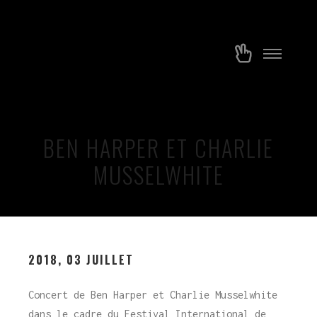
Menu
Plus
princip
d’infos
BEN HARPER ET CHARLIE
MUSSELWHITE
2018, 03 JUILLET
Concert de Ben Harper et Charlie Musselwhite
dans le cadre du Festival International de