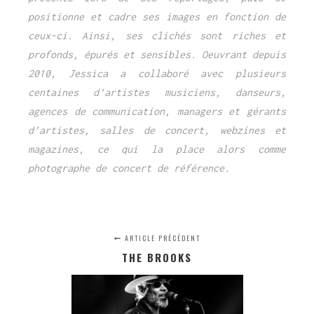
positionne et cadre ses images en fonction de
ceux-ci. Ainsi, ses clichés sont riches et
profonds, épurés et sensibles. Oeuvrant depuis
2010, Jessica a collaboré avec plusieurs
centaines d’artistes musiciens, danseurs,
agences de communication, managers et gérants
d’artistes, salles de concert, webzines et
magazines, ce qui la place alors comme
photographe de concert de référence.
ARTICLE PRÉCÉDENT
THE BROOKS